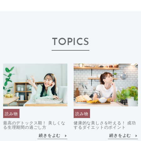
TOPICS
読み物
読み物
最高のデトックス期！ 美しくな
健康的な美しさを叶える！ 成功
る生理期間の過ごし方
するダイエットのポイント
続きをよむ
続きをよむ