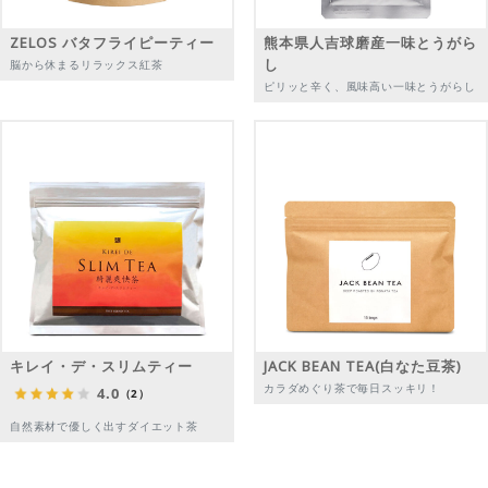
ZELOS バタフライピーティー
熊本県人吉球磨産一味とうがら
し
脳から休まるリラックス紅茶
ピリッと辛く、風味高い一味とうがらし
キレイ・デ・スリムティー
JACK BEAN TEA(白なた豆茶)
カラダめぐり茶で毎日スッキリ！
4.0
（2）
自然素材で優しく出すダイエット茶