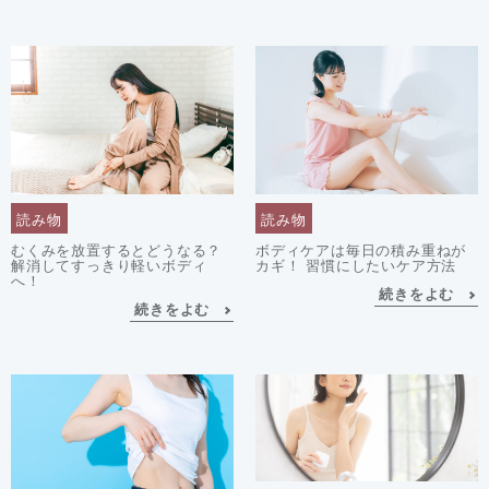
読み物
読み物
むくみを放置するとどうなる？
ボディケアは毎日の積み重ねが
解消してすっきり軽いボディ
カギ！ 習慣にしたいケア方法
へ！
続きをよむ
続きをよむ