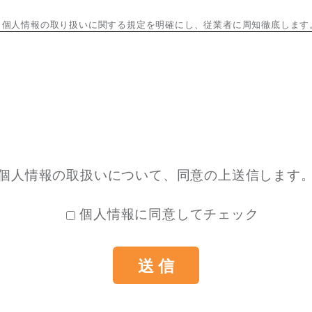
3 個人情報の取り扱いに関する規定を明確にし、従業者に周知徹底します
4 また、委託先に対しても必要かつ適切な監督を行います。
り扱いに際しては、利用目的を特定して通知または公表し、その利用目的
取り扱います。
個人情報の取扱いについて、同意の上送信します
個人情報に同意してチェック
の漏えい、紛失、改ざん等を防止するため、必要な対策を講じて適切な管
情報について、ご本人からの開示、訂正、削除、利用停止の依頼を所定の