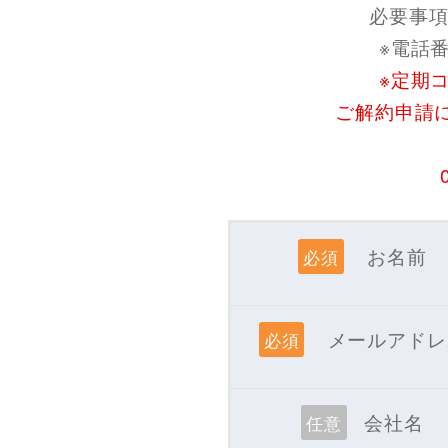
必要事項
※電話
※定期
ご解約申請
お名前
必須
メールアドレ
必須
会社名
任意