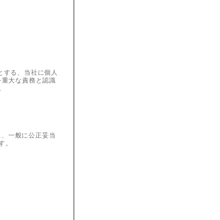
とする、当社に個人
を重大な責務と認識
。
に、一般に公正妥当
す。