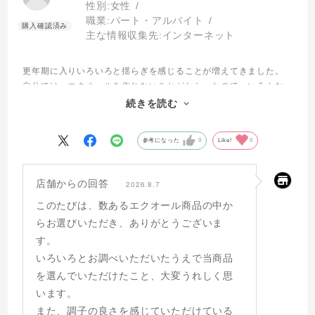
性別:
女性
職業:
パート・アルバイト
主な情報収集先:
インターネット
更年期に入りいろいろと揺らぎを感じることが増えてきました。
自分では、エクオールを作れないことがわかったので、いろんな
エクオールのサプリを調べて、こちらを選びました。
続きを読む
調子は良い気がするので、しばらく続けようと思います。
参考になった
0
Like!
0
店舗からの回答
2026.8.7
このたびは、数あるエクオール商品の中か
らお選びいただき、ありがとうございま
す。
いろいろとお調べいただいたうえで当商品
を選んでいただけたこと、大変うれしく思
います。
また、調子の良さを感じていただけている