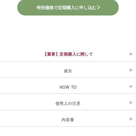
特別価格で定期購入に申し込む
【重要】定期購入に関して
【重要】定期購入をご購入のお客様へ
成分
大豆胚芽抽出発酵物、難消化性デキストリン（韓
【１】定期購入の回数制限について
HOW TO
国製造）、りんご繊維、乳酸菌（殺菌）（乳成分
定期購入の回数の制限はございません
１日あたり２球を目安に、水またはお湯などでお
を含む）、HPMC、カラメル色素 ※HPMCは植物
各種お手続きに関するご連絡は、《次回配送日の
使用上の注意
召し上がりください。
由来のカプセルです。
10 営業日前まで》にお願いいたします。
直射日光・高温多湿を避けて、冷暗所にて保存く
なお、解約をご希望の場合は、《次回配送日の 10
内容量
ださい。
営業日前まで》にお電話にてお手続きください。※
60粒
期日ま