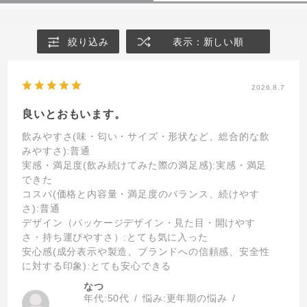
絞り込み
表示：新しい順
2026.8.7
良いとおもいます。
飲みやすさ(味・匂い・サイズ・形状など、総合的な飲
みやすさ)
:普通
実感・満足度(飲み続けてみた際の満足感)
:実感・満足
できた
コスパ(価格と内容量・満足度のバランス、続けやす
さ)
:普通
デザイン（パッケージデザイン・見た目・開けやす
さ・持ち運びやすさ）
:とても気に入った
安心感(成分表示や製造、ブランドへの信頼感、安全性
に対する印象)
:とても安心できる
なつ
年代:
50代
悩み:
更年期の悩み