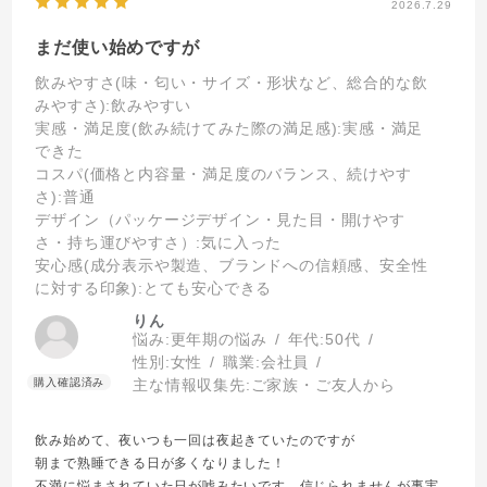
2026.7.29
まだ使い始めですが
飲みやすさ(味・匂い・サイズ・形状など、総合的な飲
みやすさ)
:飲みやすい
実感・満足度(飲み続けてみた際の満足感)
:実感・満足
できた
コスパ(価格と内容量・満足度のバランス、続けやす
さ)
:普通
デザイン（パッケージデザイン・見た目・開けやす
さ・持ち運びやすさ）
:気に入った
安心感(成分表示や製造、ブランドへの信頼感、安全性
に対する印象)
:とても安心できる
りん
悩み:
更年期の悩み
年代:
50代
性別:
女性
職業:
会社員
主な情報収集先:
ご家族・ご友人から
飲み始めて、夜いつも一回は夜起きていたのですが
朝まで熟睡できる日が多くなりました！
不満に悩まされていた日が嘘みたいです、信じられませんが事実