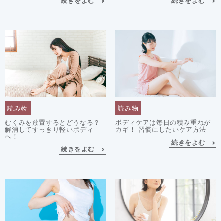
続きをよむ
続きをよむ
読み物
読み物
むくみを放置するとどうなる？
ボディケアは毎日の積み重ねが
解消してすっきり軽いボディ
カギ！ 習慣にしたいケア方法
へ！
続きをよむ
続きをよむ